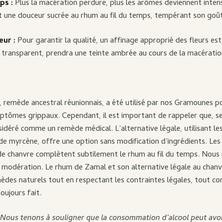
ps :
Plus la macération perdure, plus les arômes deviennent intens
 une douceur sucrée au rhum au fil du temps, tempérant son goût i
eur :
Pour garantir la qualité, un affinage approprié des fleurs est
t transparent, prendra une teinte ambrée au cours de la macératio
 remède ancestral réunionnais, a été utilisé par nos Gramounes po
tômes grippaux. Cependant, il est important de rappeler que, selon
idéré comme un remède médical. L’alternative légale, utilisant le
 de myrcène, offre une option sans modification d’ingrédients. Le
 de chanvre complètent subtilement le rhum au fil du temps. Nou
a modération. Le rhum de Zamal et son alternative légale au chan
èdes naturels tout en respectant les contraintes légales, tout 
oujours fait.
Nous tenons à souligner que la consommation d’alcool peut avoi