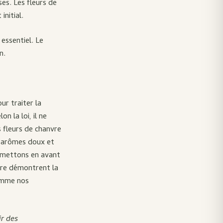
es. Les fleurs de
nitial.
 essentiel. Le
n.
ur traiter la
 la loi, il ne
s fleurs de chanvre
s arômes doux et
s mettons en avant
vre démontrent la
comme nos
r des