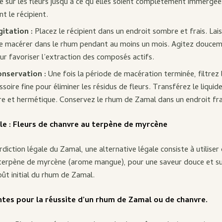
é sur les fleurs jusqu’à ce qu’elles soient complètement immergé
 le récipient.
itation :
Placez le récipient dans un endroit sombre et frais. Lais
e macérer dans le rhum pendant au moins un mois. Agitez doucem
ur favoriser l’extraction des composés actifs.
onservation :
Une fois la période de macération terminée, filtrez
soire fine pour éliminer les résidus de fleurs. Transférez le liquide
re et hermétique. Conservez le rhum de Zamal dans un endroit fra
le : Fleurs de chanvre au terpène de myrcène
rdiction légale du Zamal, une alternative légale consiste à utiliser
 terpène de myrcène (arome mangue), pour une saveur douce et su
ût initial du rhum de Zamal.
tes pour la réussite d’un rhum de Zamal ou de chanvre.