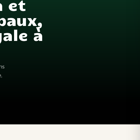
 et
paux,
gale à
ons
e,