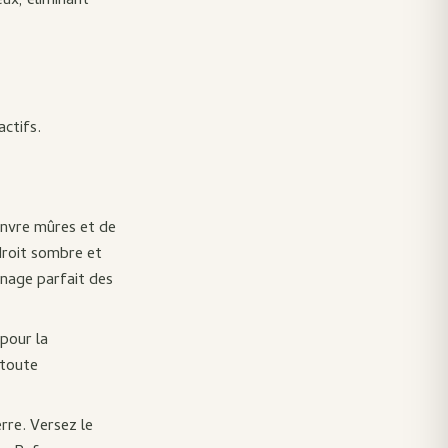
ux, éliminant
ctifs.
anvre mûres et de
droit sombre et
inage parfait des
 pour la
 toute
rre. Versez le