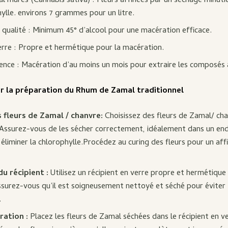
l mûres (Cannabis sativa) : Fleurs affinées par un séchage minutie
ylle. environs 7 grammes pour un litre.
qualité : Minimum 45° d’alcool pour une macération efficace.
erre : Propre et hermétique pour la macération.
nce : Macération d’au moins un mois pour extraire les composés a
ur la préparation du Rhum de Zamal traditionnel
 fleurs de Zamal / chanvre:
Choisissez des fleurs de Zamal/ ch
 Assurez-vous de les sécher correctement, idéalement dans un en
 éliminer la chlorophylle.Procédez au curing des fleurs pour un aff
u récipient :
Utilisez un récipient en verre propre et hermétique
surez-vous qu’il est soigneusement nettoyé et séché pour éviter
.
ration :
Placez les fleurs de Zamal séchées dans le récipient en ve