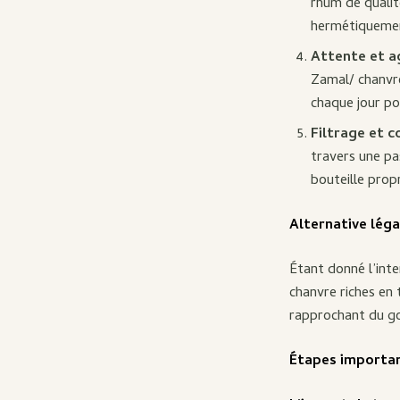
rhum de qualit
hermétiquement
Attente et ag
Zamal/ chanvr
chaque jour po
Filtrage et c
travers une pas
bouteille prop
Alternative léga
Étant donné l’inte
chanvre riches en
rapprochant du go
Étapes importan