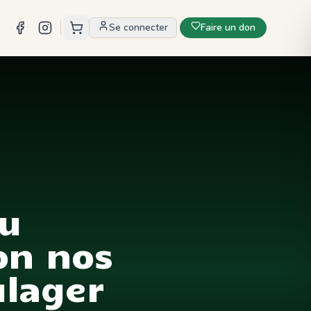
Se connecter
Faire un don
du
on nos
ulager