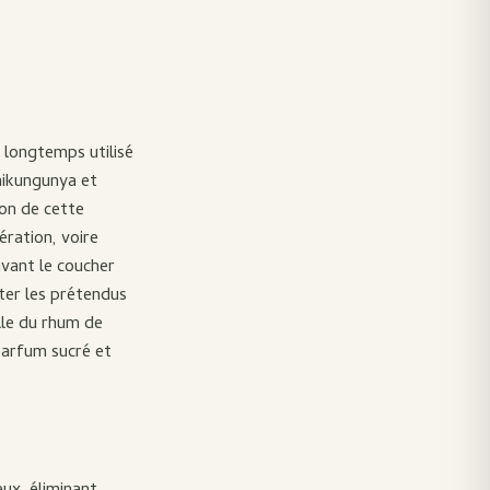
 longtemps utilisé
hikungunya et
ion de cette
ération, voire
avant le coucher
ter les prétendus
lle du rhum de
 parfum sucré et