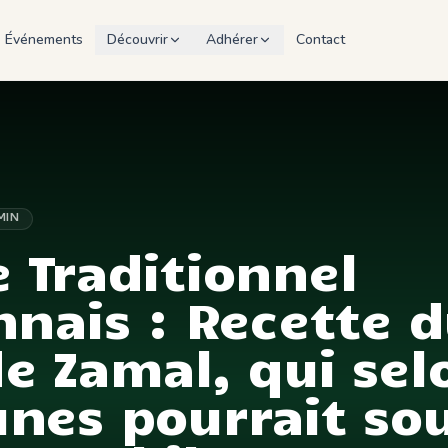
Événements
Découvrir
Adhérer
Contact
MIN
 Traditionnel
nais : Recette 
 Zamal, qui sel
nes pourrait so