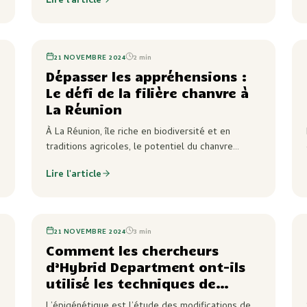
Lire l'article
diverses industries. De son utilisation historique à
ses…
21 NOVEMBRE 2024
2
min
Dépasser les appréhensions :
Le défi de la filière chanvre à
La Réunion
À La Réunion, île riche en biodiversité et en
traditions agricoles, le potentiel du chanvre
comme culture alternative est indéniable.
Lire l'article
Pourtant, malgré ses nombreux avantages, la
filière chanvre sur…
21 NOVEMBRE 2024
3
min
Comment les chercheurs
d’Hybrid Department ont-ils
utilisé les techniques de
l’épigénétique pour tenter de
L’épigénétique est l’étude des modifications de