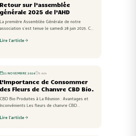
Retour sur l’assemblée
générale 2025 de l’AHD
La première Assemblée Générale de notre
association s’est tenue le samedi 28 juin 2025. Ce
moment fondateur a rassemblé les membres
Lire l'article
engagés autour d’un objectif commun : bâtir une
filière chanvre…
21 NOVEMBRE 2024
5
min
L’Importance de Consommer
des Fleurs de Chanvre CBD Bio.
CBD Bio Produites à La Réunion : Avantages et
Inconvénients Les fleurs de chanvre CBD
connaissent un engouement croissant, et leur
Lire l'article
production s’étend désormais jusqu’à des
territoires comme l’île de…