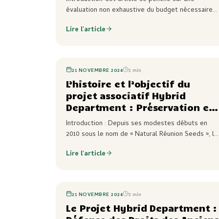
évaluation non exhaustive du budget nécessaire
pour mettre en place un programme de sélection
Lire l'article
accélérée de plants zamal à la Réunion, axé sur
des…
21 NOVEMBRE 2024
2
min
L’histoire et l’objectif du
projet associatif Hybrid
Department : Préservation et
Recherche .
Introduction : Depuis ses modestes débuts en
2010 sous le nom de « Natural Réunion Seeds », le
projet Hybrid Department s’est développé dans
Lire l'article
le but de préserver et de mener des recherches…
21 NOVEMBRE 2024
2
min
Le Projet Hybrid Department :