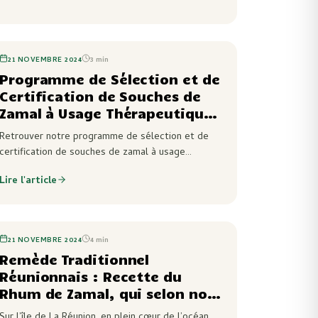
endémiques de La Réunion…
21 NOVEMBRE 2024
3
min
Programme de Sélection et de
Certification de Souches de
Zamal à Usage Thérapeutique
: Vers une Culture Certifiée et
Retrouver notre programme de sélection et de
Réglementée ?
certification de souches de zamal à usage
thérapeutique sur une durée d’un an, qui constitue
Lire l'article
une opportunité cruciale pour répondre aux
besoins croissants…
21 NOVEMBRE 2024
4
min
Remède Traditionnel
Réunionnais : Recette du
Rhum de Zamal, qui selon nos
Gramounes pourrait soulager
Sur l’île de La Réunion, en plein cœur de l’océan