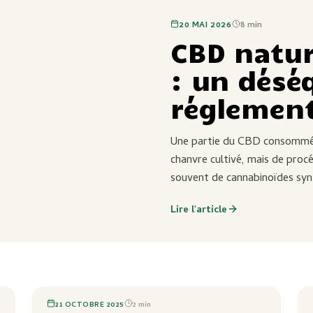
20 MAI 2026
8
min
CBD natur
: un désé
réglement
Une partie du CBD consommé 
chanvre cultivé, mais de procé
souvent de cannabinoïdes synt
en composés naturels.
Lire l'article
21 OCTOBRE 2025
2
min