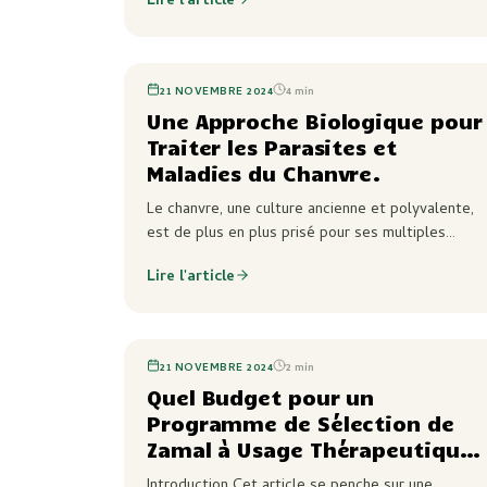
Lire l'article
de le fumer sous forme de joints ou de pipes.…
21 NOVEMBRE 2024
4
min
Une Approche Biologique pour
Traiter les Parasites et
Maladies du Chanvre.
Le chanvre, une culture ancienne et polyvalente,
est de plus en plus prisé pour ses multiples
applications, notamment dans l’industrie textile
Lire l'article
et alimentaire. Cependant, sa culture n’est pas
sans…
21 NOVEMBRE 2024
2
min
Quel Budget pour un
Programme de Sélection de
Zamal à Usage Thérapeutique
à la Réunion?
Introduction Cet article se penche sur une