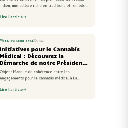
la dengue, chikungunya et
Indien, une culture riche en traditions et remèdes
autres symptômes grippaux,
naturels se développe. Parmi ces remèdes, le
avec une alternative légale à
Lire l'article
rhum de Zamal se distingue, transmis de
base de chanvre.
génération en…
21 NOVEMBRE 2024
3
min
Initiatives pour le Cannabis
Médical : Découvrez la
Démarche de notre Président
d’Association et la Réponse du
Objet : Manque de cohérence entre les
Président de la République
engagements pour le cannabis médical à La
Réunion et les actions sur le terrain. Monsieur le
Lire l'article
Président de la République, Je vous adresse cette
lettre en tant que…