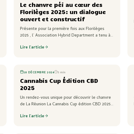
Le chanvre péi au cœur des
Florilèges 2025: un dialogue
ouvert et constructif
Présente pour la première fois aux Florilèges
2025 , l’ Association Hybrid Department a tenu à
partager avec le public réunionnais une vision
Lire l'article
claire : le chanvre est bien plus qu’une plante ,
c’est…
18 DÉCEMBRE 2024
3
min
Cannabis Cup Édition CBD
2025
Un rendez-vous unique pour découvrir le chanvre
u
de La Réunion La Cannabis Cup édition CBD 2025
s’annonce comme un événement incontournable
Lire l'article
pour les passionnés, les curieux et les
professionnels du…