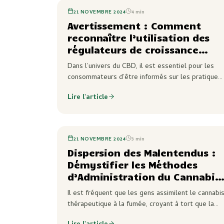
21 NOVEMBRE 2024
4
min
Avertissement : Comment
reconnaître l’utilisation des
régulateurs de croissance
végétale dans la culture du
Dans l’univers du CBD, il est essentiel pour les
CBD
consommateurs d’être informés sur les pratiques
de culture afin de faire des choix éclairés. Les
Lire l'article
régulateurs de croissance végétale (PGR) sont
parfois…
21 NOVEMBRE 2024
3
min
Dispersion des Malentendus :
Démystifier les Méthodes
d’Administration du Cannabis
Thérapeutique
Il est fréquent que les gens assimilent le cannabi
thérapeutique à la fumée, croyant à tort que la
seule manière de bénéficier de ses bienfaits est