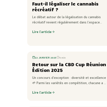
Faut-il légaliser le cannabis
récréatif ?
Le débat autour de la légalisation du cannabis
récréatif revient régulièrement dans l’espace
public. Entre enjeux sanitaires, économiques,
Lire l'article
scientifiques et sécuritaires, la question dépasse
largement le simple usage récréatif. À La Réunion,
ce sujet prend une dimension particulière avec
l’existence d’un patrimoine végétal et culturel
unique autour du zamal.
22 JANVIER 2025
4
min
Retour sur la CBD Cup Réunion
Édition 2025
Un concours d’exception : diversité et excellence
🌱 Parmi les variétés en compétition, chacune a s
séduire le jury et le public par ses saveurs
Lire l'article
uniques, ses effets subtils et ses profils…