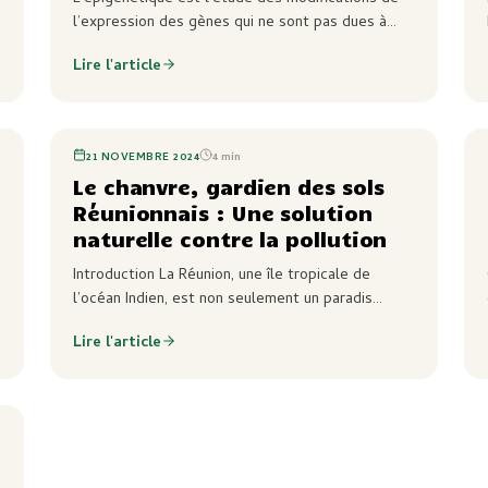
comprendre l’évolution des
l’expression des gènes qui ne sont pas dues à
plantes de cannabis ?
des changements dans la séquence d’ADN. Ces
Lire l'article
modifications peuvent être causées par des
facteurs…
21 NOVEMBRE 2024
4
min
Le chanvre, gardien des sols
Réunionnais : Une solution
naturelle contre la pollution
Introduction La Réunion, une île tropicale de
l’océan Indien, est non seulement un paradis
touristique mais aussi une région confrontée à
Lire l'article
des défis environnementaux importants. La
pollution des sols…