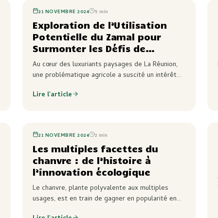
21 NOVEMBRE 2024
5
min
Exploration de l’Utilisation
Potentielle du Zamal pour
Surmonter les Défis de
l’Adaptation des Variétés de
Au cœur des luxuriants paysages de La Réunion,
Chanvre Industriel à la
une problématique agricole a suscité un intérêt
Photopériode de La Réunion.
croissant : l’adaptation des variétés de chanvre
Lire l'article
industriel aux conditions climatiques uniques de
l’île.…
21 NOVEMBRE 2024
2
min
Les multiples facettes du
chanvre : de l’histoire à
l’innovation écologique
s
Le chanvre, plante polyvalente aux multiples
usages, est en train de gagner en popularité en
tant que ressource écologique et durable dans