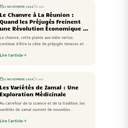
21 NOVEMBRE 2024
5
min
Le Chanvre à La Réunion :
Quand les Préjugés Freinent
une Révolution Économique et
Agricole
Le chanvre, cette plante aux mille vertus,
continue d’être la cible de préjugés tenaces et de
désinformation à La Réunion. Pourtant, son
Lire l'article
potentiel économique, environnemental et
industriel est…
21 NOVEMBRE 2024
1
min
Les Variétés de Zamal : Une
Exploration Médicinale
Au carrefour de la science et de la tradition, les
variétés de zamal ouvrent de nouvelles
perspectives dans le domaine médical. Bien que
Lire l'article
longtemps marginalisées, ces variétés