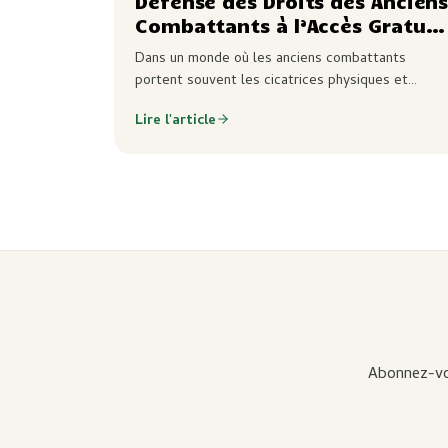
Défense des Droits des Ancien
Combattants à l’Accès Gratuit
au Cannabis Thérapeutique.
Dans un monde où les anciens combattants
portent souvent les cicatrices physiques et
émotionnelles de leur service, le Projet Hybrid
Lire l'article
Department émerge comme un phare d’espoir.
Au-delà de son…
Abonnez-vou